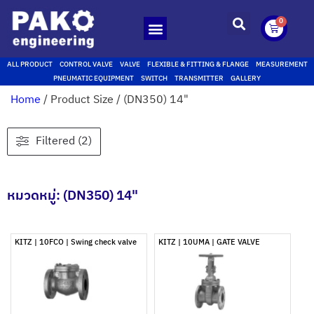
0
ALL PRODUCT
CONTROL VALVE
VALVE
FLEXIBLE & FITTING & FLANGE
MEASUREMENT
PNEUMATIC EQUIPMENT
SWITCH
TRANSMITTER
GALLERY
Home
/ Product Size / (DN350) 14"
Filtered (2)
หมวดหมู่: (DN350) 14"
KITZ | 10FCO | Swing check valve
KITZ | 10UMA | GATE VALVE