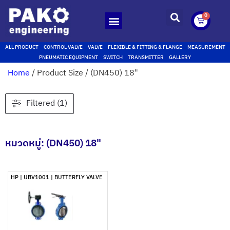
0
ALL PRODUCT
CONTROL VALVE
VALVE
FLEXIBLE & FITTING & FLANGE
MEASUREMENT
PNEUMATIC EQUIPMENT
SWITCH
TRANSMITTER
GALLERY
Home
/ Product Size / (DN450) 18"
Filtered (1)
หมวดหมู่: (DN450) 18"
HP | UBV1001 | BUTTERFLY VALVE