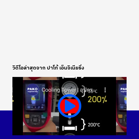
วิดีโอล่าสุดจาก ปาโก้ เอ็นจิเนียริ่ง