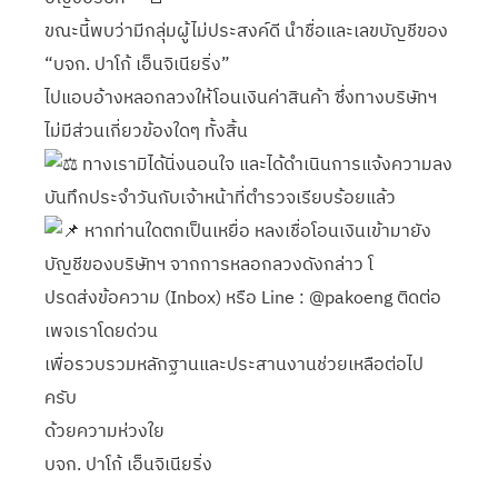
ขณะนี้พบว่ามีกลุ่มผู้ไม่ประสงค์ดี นำชื่อและเลขบัญชีของ
“บจก. ปาโก้ เอ็นจิเนียริ่ง”
ไปแอบอ้างหลอกลวงให้โอนเงินค่าสินค้า ซึ่งทางบริษัทฯ
ไม่มีส่วนเกี่ยวข้องใดๆ ทั้งสิ้น
ทางเรามิได้นิ่งนอนใจ และได้ดำเนินการแจ้งความลง
บันทึกประจำวันกับเจ้าหน้าที่ตำรวจเรียบร้อยแล้ว
หากท่านใดตกเป็นเหยื่อ หลงเชื่อโอนเงินเข้ามายัง
บัญชีของบริษัทฯ จากการหลอกลวงดังกล่าว โ
ปรดส่งข้อความ (Inbox) หรือ Line : @pakoeng ติดต่อ
เพจเราโดยด่วน
เพื่อรวบรวมหลักฐานและประสานงานช่วยเหลือต่อไป
ครับ
ด้วยความห่วงใย
บจก. ปาโก้ เอ็นจิเนียริ่ง