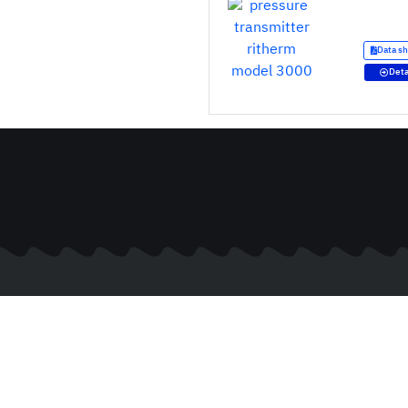
Data s
Deta