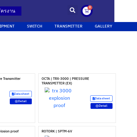
0
ัครงาน
IPMENT
SWITCH
TRANSMITTER
GALLERY
e Transmitter
OCTA | TRX-3000 | PRESSURE
TRANSMITTER (EX)
Data sheet
Data sheet
Detail
Detail
losion proof
ROTORK | SPTM-6V