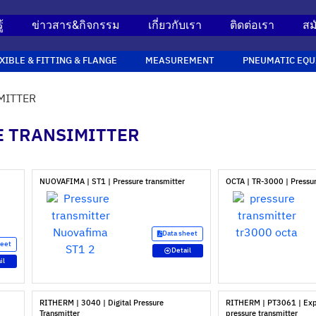
้
ข่าวสาร&กิจกรรม
เกี่ยวกับเรา
ติดต่อเรา
สม
XIBLE & FITTING & FLANGE
MEASUREMENT
PNEUMATIC EQU
MITTER
RE TRANSIMITTER
NUOVAFIMA | ST1 | Pressure transmitter
OCTA | TR-3000 | Pressur
Data sheet
heet
Detail
il
RITHERM | 3040 | Digital Pressure
RITHERM | PT3061 | Exp
Transmitter
pressure transmitter