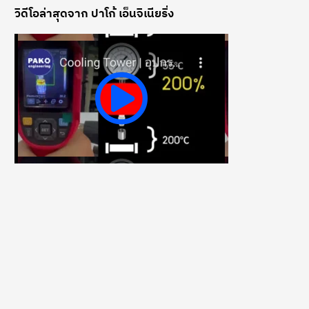
วิดีโอล่าสุดจาก ปาโก้ เอ็นจิเนียริ่ง