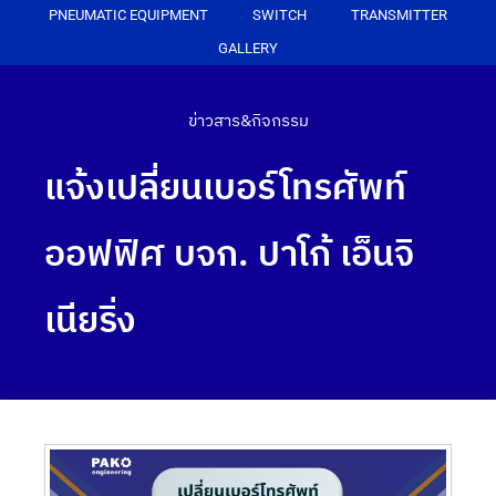
PNEUMATIC EQUIPMENT
SWITCH
TRANSMITTER
GALLERY
ข่าวสาร&กิจกรรม
แจ้งเปลี่ยนเบอร์โทรศัพท์
ออฟฟิศ บจก. ปาโก้ เอ็นจิ
เนียริ่ง