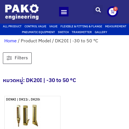
0
ALL PRODUCT
CONTROL VALVE
VALVE
FLEXIBLE & FITTING & FLANGE
MEASUREMENT
PNEUMATIC EQUIPMENT
SWITCH
TRANSMITTER
GALLERY
Home
/ Product Model / DK20I | -30 to 50 °C
Filters
หมวดหมู่: DK20I | -30 to 50 °C
DENKI | DK11i , DK20i