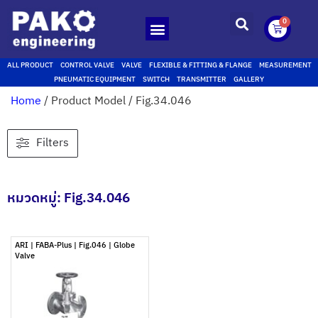
0
ALL PRODUCT
CONTROL VALVE
VALVE
FLEXIBLE & FITTING & FLANGE
MEASUREMENT
PNEUMATIC EQUIPMENT
SWITCH
TRANSMITTER
GALLERY
Home
/ Product Model / Fig.34.046
Filters
หมวดหมู่: Fig.34.046
ARI | FABA-Plus | Fig.046 | Globe
Valve