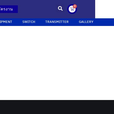
0
ัครงาน
IPMENT
SWITCH
TRANSMITTER
GALLERY