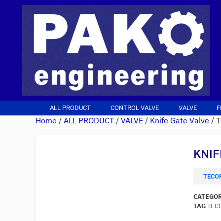
ALL PRODUCT
CONTROL VALVE
VALVE
F
Home
/
ALL PRODUCT
/
VALVE
/
Knife Gate Valve
/ 
KNIF
TECOF
CATEGO
TAG
TEC