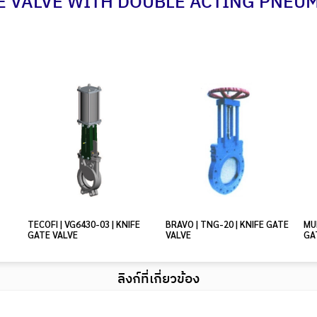
E VALVE WITH DOUBLE ACTING PNEU
TECOFI | VG6430-03 | KNIFE
BRAVO | TNG-20 | KNIFE GATE
MUE
GATE VALVE
VALVE
GA
ลิงก์ที่เกี่ยวข้อง