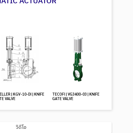
MATIC ACTUATOR
LLER | KGV-10-DI | KNIFE
TECOFI | VG3400-03 | KNIFE
TE VALVE
GATE VALVE
วิดีโอ