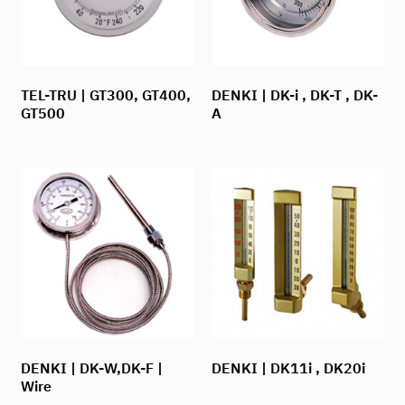
TEL-TRU | GT300, GT400,
DENKI | DK-i , DK-T , DK-
GT500
A
DENKI | DK-W,DK-F |
DENKI | DK11i , DK20i
Wire