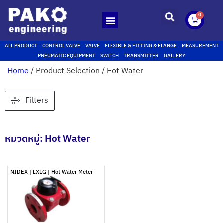
0
ALL PRODUCT
CONTROL VALVE
VALVE
FLEXIBLE & FITTING & FLANGE
MEASUREMENT
PNEUMATIC EQUIPMENT
SWITCH
TRANSMITTER
GALLERY
Home
/ Product Selection / Hot Water
Filters
หมวดหมู่: Hot Water
NIDEX | LXLG | Hot Water Meter