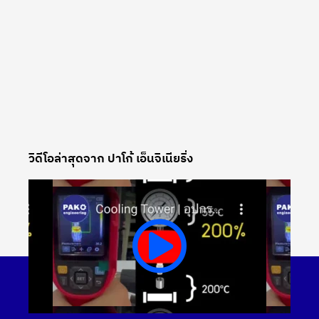
วิดีโอล่าสุดจาก ปาโก้ เอ็นจิเนียริ่ง