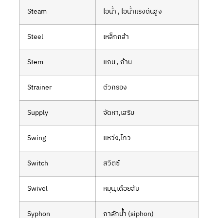
Steam
ไอน้ำ , ไอน้ำแรงดันสูง
Steel
เหล็กกล้า
Stem
แกน , ก้าน
Strainer
ตัวกรอง
Supply
จัดหา,เสริม
Swing
แหว่ง,ไกว
Switch
สวิตซ์
Swivel
หมุุน,เดือยสับ
Syphon
กาลักน้ำ (siphon)