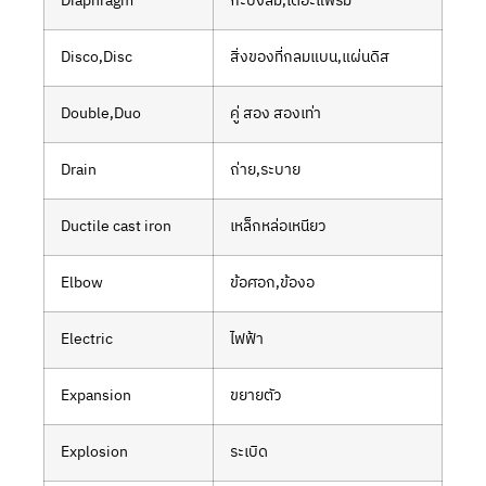
Diaphragm
กะบังลม,ไดอะแฟรม
Disco,Disc
สิ่งของที่กลมแบน,แผ่นดิส
Double,Duo
คู่ สอง สองเท่า
Drain
ถ่าย,ระบาย
Ductile cast iron
เหล็กหล่อเหนียว
Elbow
ข้อศอก,ข้องอ
Electric
ไฟฟ้า
Expansion
ขยายตัว
Explosion
ระเบิด