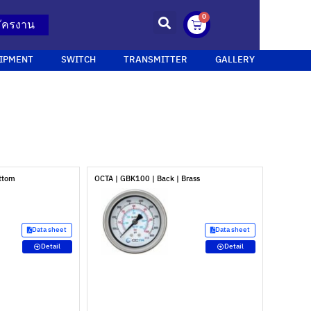
0
ัครงาน
IPMENT
SWITCH
TRANSMITTER
GALLERY
ottom
OCTA | GBK100 | Back | Brass
Data sheet
Data sheet
Detail
Detail