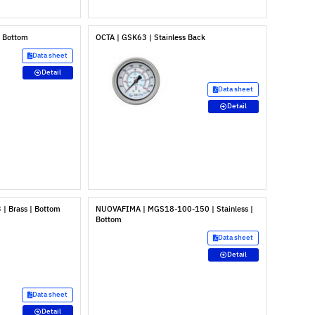
| Bottom
OCTA | GSK63 | Stainless Back
Data sheet
Detail
Data sheet
Detail
 Brass | Bottom
NUOVAFIMA | MGS18-100-150 | Stainless |
Bottom
Data sheet
Detail
Data sheet
Detail