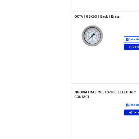
OCTA | GBK63 | Back | Brass
Data s
Deta
NUOVAFIMA | MCE10-100 | ELECTRIC
CONTACT
Data s
Deta