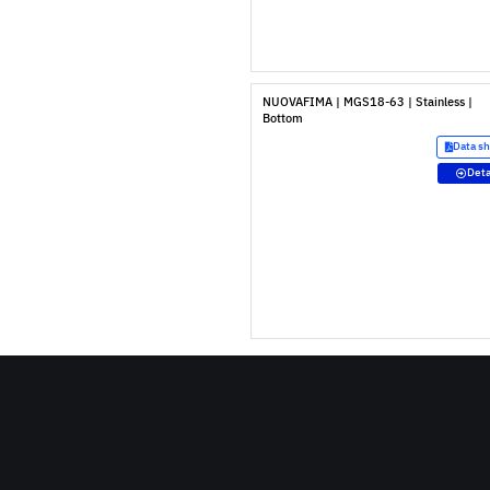
NUOVAFIMA | MGS18-63 | Stainless |
Bottom
Data s
Deta