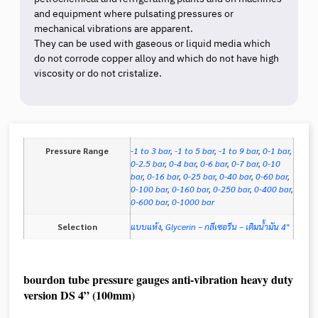
and equipment where pulsating pressures or
mechanical vibrations are apparent.
They can be used with gaseous or liquid media which
do not corrode copper alloy and which do not have high
viscosity or do not cristalize.
Pressure Range
-1 to 3 bar
,
-1 to 5 bar
,
-1 to 9 bar
,
0-1 bar
,
0-2.5 bar
,
0-4 bar
,
0-6 bar
,
0-7 bar
,
0-10
bar
,
0-16 bar
,
0-25 bar
,
0-40 bar
,
0-60 bar
,
0-100 bar
,
0-160 bar
,
0-250 bar
,
0-400 bar
,
0-600 bar
,
0-1000 bar
Selection
แบบแห้ง
,
Glycerin – กลีเซอรีน – เติมน้ำมัน 4"
bourdon tube pressure gauges anti-vibration heavy duty
version DS 4” (100mm)