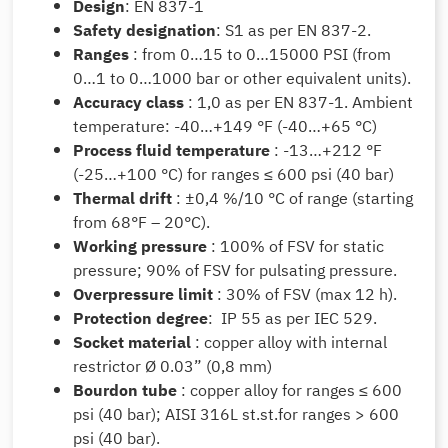
Design
: EN 837-1
Safety designation
: S1 as per EN 837-2.
Ranges
: from 0…15 to 0…15000 PSI (from
0…1 to 0…1000 bar or other equivalent units).
Accuracy class
: 1,0 as per EN 837-1. Ambient
temperature: -40…+149 °F (-40…+65 °C)
Process fluid temperature
: -13…+212 °F
(-25…+100 °C) for ranges ≤ 600 psi (40 bar)
Thermal drift
: ±0,4 %/10 °C of range (starting
from 68°F – 20°C).
Working pressure
: 100% of FSV for static
pressure; 90% of FSV for pulsating pressure.
Overpressure limit
: 30% of FSV (max 12 h).
Protection degree
: IP 55 as per IEC 529.
Socket material
: copper alloy with internal
restrictor Ø 0.03” (0,8 mm)
Bourdon tube
: copper alloy for ranges ≤ 600
psi (40 bar); AISI 316L st.st.for ranges > 600
psi (40 bar).