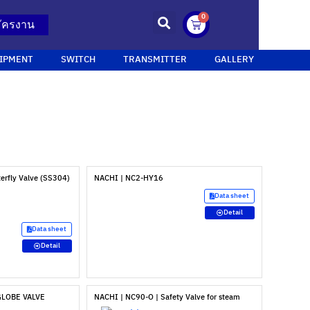
0
ัครงาน
IPMENT
SWITCH
TRANSMITTER
GALLERY
erfly Valve (SS304)
NACHI | NC2-HY16
Data sheet
Detail
Data sheet
Detail
GLOBE VALVE
NACHI | NC90-O | Safety Valve for steam