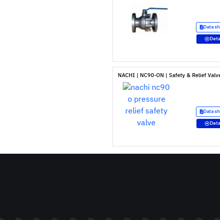
Data s
Deta
NACHI | NC90-ON | Safety & Relief Valv
Data s
Deta