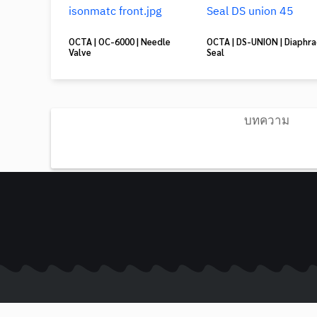
OCTA | OC-6000 | Needle
OCTA | DS-UNION | Diaphr
Valve
Seal
บทความ