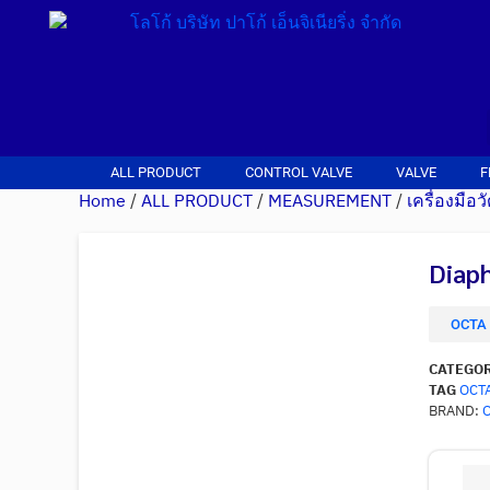
ALL PRODUCT
CONTROL VALVE
VALVE
F
Home
/
ALL PRODUCT
/
MEASUREMENT
/
เครื่องมือ
Diaph
OCTA 
CATEGO
TAG
OCT
BRAND: