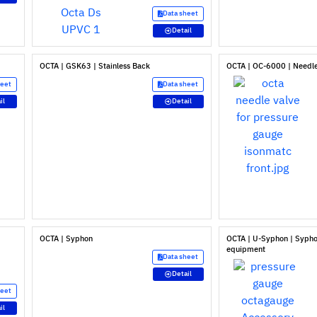
Data sheet
Detail
OCTA | GSK63 | Stainless Back
OCTA | OC-6000 | Needl
heet
Data sheet
il
Detail
OCTA | Syphon
OCTA | U-Syphon | Sypho
equipment
Data sheet
Detail
heet
il