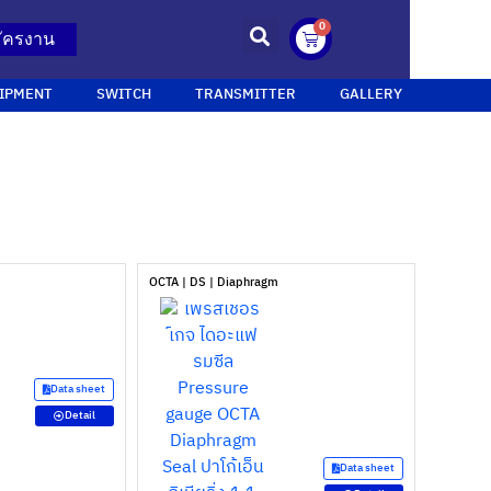
0
ัครงาน
IPMENT
SWITCH
TRANSMITTER
GALLERY
OCTA | DS | Diaphragm
Data sheet
Detail
Data sheet