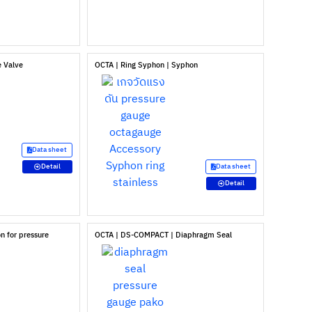
e Valve
OCTA | Ring Syphon | Syphon
Data sheet
Detail
Data sheet
Detail
n for pressure
OCTA | DS-COMPACT | Diaphragm Seal