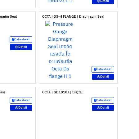
Detail
hragm Seal
OCTA | DS-H FLANGE | Diaphragm Seal
Data sheet
Detail
Data sheet
Detail
rass
OCTA | GD1010J | Digital
Data sheet
Data sheet
Detail
Detail