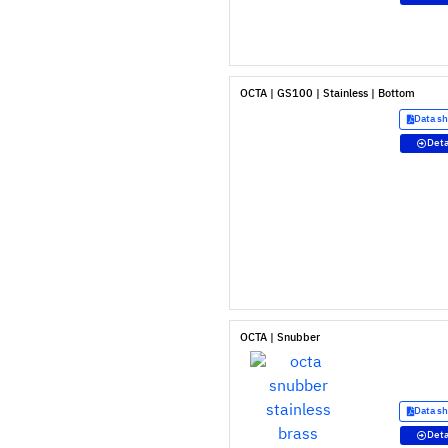
OCTA | GS100 | Stainless | Bottom
Data s
Deta
OCTA | Snubber
Data s
Deta