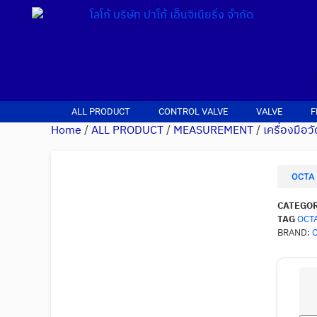
ALL PRODUCT
CONTROL VALVE
VALVE
F
Home
/
ALL PRODUCT
/
MEASUREMENT
/
เครื่องมือ
OCTA 
CATEGO
TAG
OCT
BRAND: