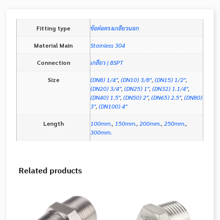
Fitting type
ข้อต่อตรงเกลียวนอก
Material Main
Stainless 304
Connection
เกลียว | BSPT
Size
(DN8) 1/4"
,
(DN10) 3/8"
,
(DN15) 1/2"
,
(DN20) 3/4"
,
(DN25) 1"
,
(DN32) 1.1/4"
,
(DN40) 1.5"
,
(DN50) 2"
,
(DN65) 2.5"
,
(DN80)
3"
,
(DN100) 4"
Length
100mm.
,
150mm.
,
200mm.
,
250mm.
,
300mm.
Related products