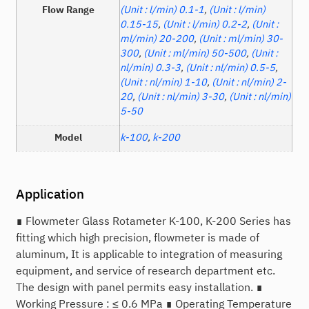
Flow Range
(Unit : l/min) 0.1-1
,
(Unit : l/min)
0.15-15
,
(Unit : l/min) 0.2-2
,
(Unit :
ml/min) 20-200
,
(Unit : ml/min) 30-
300
,
(Unit : ml/min) 50-500
,
(Unit :
nl/min) 0.3-3
,
(Unit : nl/min) 0.5-5
,
(Unit : nl/min) 1-10
,
(Unit : nl/min) 2-
20
,
(Unit : nl/min) 3-30
,
(Unit : nl/min)
5-50
Model
k-100
,
k-200
Application
∎ Flowmeter Glass Rotameter K-100, K-200 Series has
fitting which high precision, flowmeter is made of
aluminum, It is applicable to integration of measuring
equipment, and service of research department etc.
The design with panel permits easy installation. ∎
Working Pressure : ≤ 0.6 MPa ∎ Operating Temperature