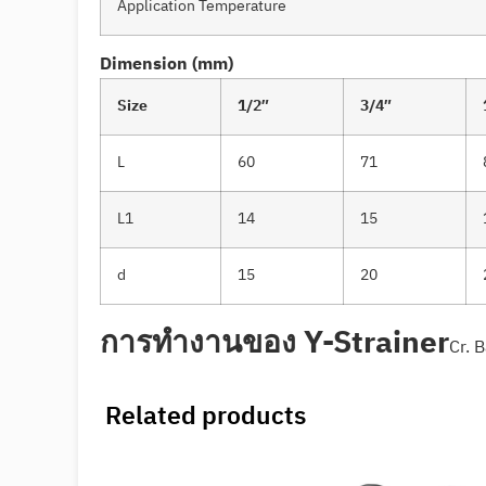
Application Temperature
Dimension (mm)
Size
1/2″
3/4″
L
60
71
L1
14
15
d
15
20
การทำงานของ Y-Strainer
Cr. 
Related products