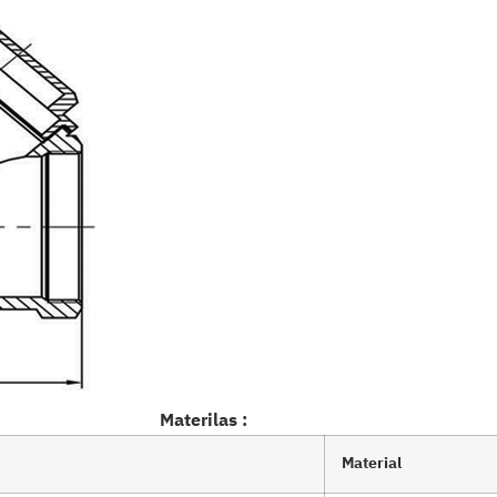
Materilas :
Material