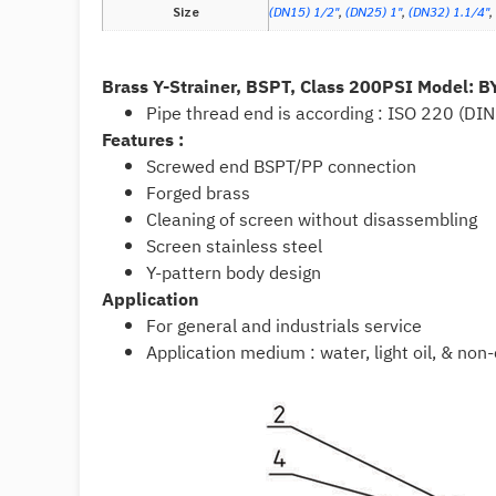
Size
(DN15) 1/2"
,
(DN25) 1"
,
(DN32) 1.1/4"
,
Brass Y-Strainer, BSPT, Class 200PSI Model: 
Pipe thread end is according : ISO 220 (DI
Features :
Screwed end BSPT/PP connection
Forged brass
Cleaning of screen without disassembling
Screen stainless steel
Y-pattern body design
Application
For general and industrials service
Application medium : water, light oil, & no