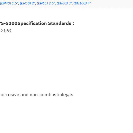
(DN40) 1.5"
,
(DN50) 2"
,
(DN65) 2.5"
,
(DN80) 3"
,
(DN100) 4"
BYS-S200
Specification Standards :
N 259)
n-corrosive and non-combustiblegas