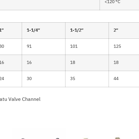
<120 °C
1″
1-1/4″
1-1/2″
2″
80
91
101
125
16
16
18
18
24
30
35
44
Batu Valve Channel