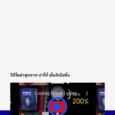
วิดีโอล่าสุดจาก ปาโก้ เอ็นจิเนียริ่ง