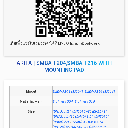
เพิ่มเพื่อนขอใบเสนอราคาได้ที่ LINE Official : @pakoeng
ARITA | SMBA-F204,SMBA-F216 WITH
MOUNTING PAD
Model
SMBA-F204 (SS304)
,
SMBA-F216 (SS316)
Material Main
Stainless 304
,
Stainless 316
Size
(DN15) 1/2"
,
(DN20) 3/4"
,
(DN25) 1"
,
(DN32) 1.1/4"
,
(DN40) 1.5"
,
(DN50) 2"
,
(DN65) 2.5"
,
(DN80) 3"
,
(DN100) 4"
,
(DN125) 5"
,
(DN150) 6"
,
(DN200) 8"