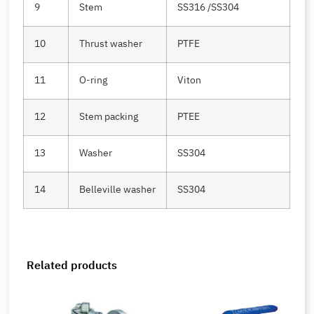
9
Stem
SS316 /SS304
10
Thrust washer
PTFE
11
O-ring
Viton
12
Stem packing
PTEE
13
Washer
SS304
14
Belleville washer
SS304
Related products