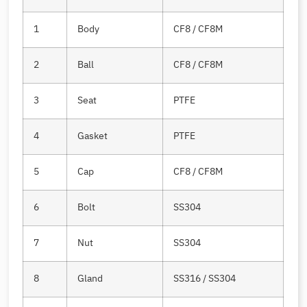
1
Body
CF8 / CF8M
2
Ball
CF8 / CF8M
3
Seat
PTFE
4
Gasket
PTFE
5
Cap
CF8 / CF8M
6
Bolt
SS304
7
Nut
SS304
8
Gland
SS316 / SS304