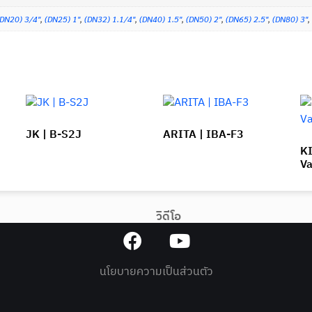
(DN20) 3/4"
,
(DN25) 1"
,
(DN32) 1.1/4"
,
(DN40) 1.5"
,
(DN50) 2"
,
(DN65) 2.5"
,
(DN80) 3"
,
JK | B-S2J
ARITA | IBA-F3
KI
Va
วิดีโอ
นโยบายความเป็นส่วนตัว