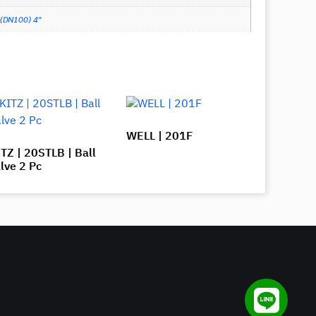
(DN100) 4"
WELL | 201F
TZ | 20STLB | Ball
lve 2 Pc