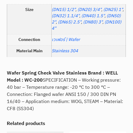
Size
(DN15) 1/2"
,
(DN20) 3/4"
,
(DN25) 1"
,
(DN32) 1.1/4"
,
(DN40) 1.5"
,
(DN50)
2"
,
(DN65) 2.5"
,
(DN80) 3"
,
(DN100)
4"
Connection
เวเฟอร์ | Wafer
Material Main
Stainless 304
Wafer Spring Check Valve Stainless
Brand : WELL
Model : WC-200
SPECIFICATION – Working pressure:
40 bar – Temperature range: -20 °C to 300 °C –
Connection: Flanged wafer ANSI 150 / 300 DIN PN
16/40 – Application medium: WOG, STEAM – Material:
CF8 (SS304)
Related products