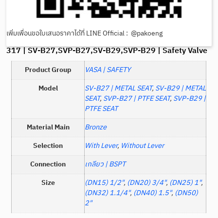
เพิ่มเพื่อนขอใบเสนอราคาได้ที่ LINE Official : @pakoeng
317 | SV-B27,SVP-B27,SV-B29,SVP-B29 | Safety Valve
Product Group
VASA | SAFETY
Model
SV-B27 | METAL SEAT
,
SV-B29 | METAL
SEAT
,
SVP-B27 | PTFE SEAT
,
SVP-B29 |
PTFE SEAT
Material Main
Bronze
Selection
With Lever
,
Without Lever
Connection
เกลียว | BSPT
Size
(DN15) 1/2"
,
(DN20) 3/4"
,
(DN25) 1"
,
(DN32) 1.1/4"
,
(DN40) 1.5"
,
(DN50)
2"