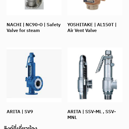
NACHI | NC90-O | Safety
YOSHITAKE | AL150T |
Valve for steam
Air Vent Valve
ARITA | SV9
ARITA | SSV-ML , SSV-
MNL
ลิงก์ที่เกี่ยวข้อง