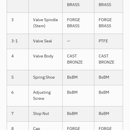
BRASS
BRASS
3
Valve Spindle
FORGE
FORGE
(Stem)
BRASS
BRASS
3-1
Valve Seal
—
PTFE
4
Valve Body
CAST
CAST
BRONZE
BRONZE
5
Spring Shoe
BsBM
BsBM
6
Adjusting
BsBM
BsBM
Screw
7
Stop Nut
BsBM
BsBM
8
Cap
FORGE
FORGE