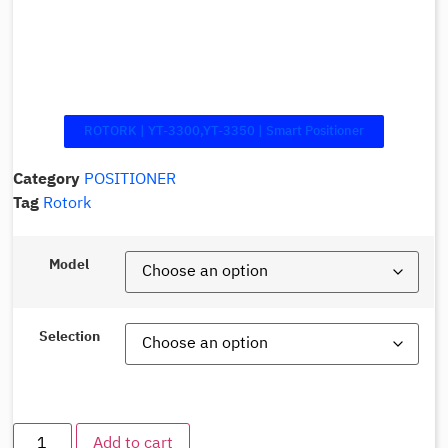
ROTORK | YT-3300,YT-3350 | Smart Positioner
Category
POSITIONER
Tag
Rotork
Model
Selection
Add to cart