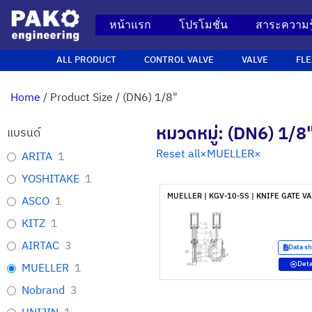
หน้าแรก
โปรโมชั่น
สาระความรู
ALL PRODUCT
CONTROL VALVE
VALVE
FLE
Home
/ Product Size / (DN6) 1/8"
หมวดหมู่: (DN6) 1/8
แบรนด์
Reset all
×
MUELLER
×
ARITA
1
YOSHITAKE
1
MUELLER | KGV-10-SS | KNIFE GATE V
ASCO
1
KITZ
1
AIRTAC
3
Data s
Deta
MUELLER
1
Nobrand
3