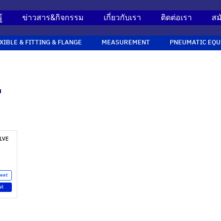
้
ข่าวสาร&กิจกรรม
เกี่ยวกับเรา
ติดต่อเรา
สม
XIBLE & FITTING & FLANGE
MEASUREMENT
PNEUMATIC EQU
"
ALVE
heet
il